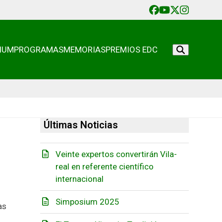
Facebook
YouTube
Twitter
Instagr
IUM
PROGRAMAS
MEMORIAS
PREMIOS EDC
Últimas Noticias
Veinte expertos convertirán Vila-
real en referente científico
internacional
Simposium 2025
as