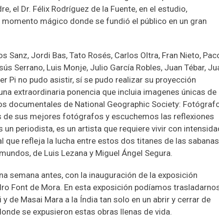
e, el Dr. Félix Rodríguez de la Fuente, en el estudio,
un momento mágico donde se fundió el público en un gran
s Sanz, Jordi Bas, Tato Rosés, Carlos Oltra, Fran Nieto, Pac
ús Serrano, Luis Monje, Julio García Robles, Juan Tébar, Ju
er Pi no pudo asistir, sí se pudo realizar su proyección
 una extraordinaria ponencia que incluia imagenes únicas de
n los documentales de National Geographic Society: Fotógraf
 de sus mejores fotógrafos y escuchemos las reflexiones
un periodista, es un artista que requiere vivir con intensida
que refleja la lucha entre estos dos titanes de las sabana
 mundos, de Luis Lezana y Miguel Ángel Segura.
a semana antes, con la inauguración de la exposición
andro Font de Mora. En esta exposición podíamos trasladarno
i y de Masai Mara a la Índia tan solo en un abrir y cerrar de
 donde se expusieron estas obras llenas de vida.