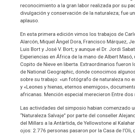
reconocimiento a la gran labor realizada por su padr
divulgación y conservación de la naturaleza; fue 
aplauso.
En esta primera edición vimos los trabajos de Carlo
Alarcón, Miquel Àngel Dora, Francisco Márquez, Jes
Luis Bort y José V. Bort; y aunque el Dr. Jordi Sabat
Experiencias en África de la mano de Albert Masó,
Copito de Nieve en liberta. Extraordinarios fuero
de National Geographic, donde conocimos algunos
sobre su trabajo: «un fotógrafo de naturaleza no es 
y «Leones y hienas, eternos enemigos», documental 
africanas. Mención especial merecieron Entre dos
Las actividades del simposio habian comenzado un
“Naturaleza Salvaje” por parte del conseller Alej
del Millars a la Antàrtida, de Yellowstone al Kalahar
ojos: 2.776 personas pasaron por la Casa de l’Oli,